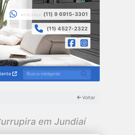
(11) 9 6915-3301
whatsApp
(11) 4527-2322
liente
Voltar
Currupira em Jundiaí