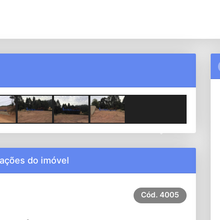
Next
ações do imóvel
Cód.
4005