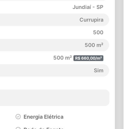
Jundiaí - SP
Currupira
500
500 m²
500 m²
R$ 660,00/m²
Sim
Energia Elétrica