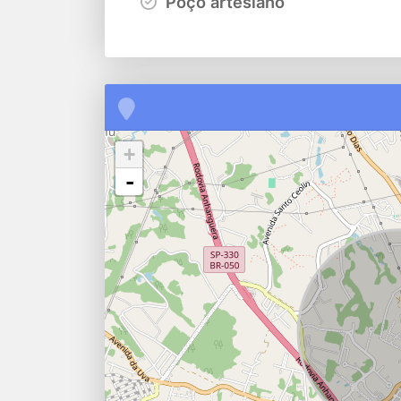
Poço artesiano
+
-