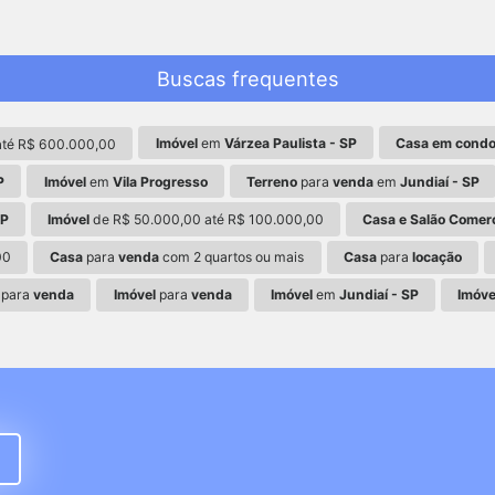
Buscas frequentes
Imóvel
em
Várzea Paulista - SP
Casa em condo
té R$ 600.000,00
P
Imóvel
em
Vila Progresso
Terreno
para
venda
em
Jundiaí - SP
SP
Imóvel
de R$ 50.000,00 até R$ 100.000,00
Casa e Salão Comerc
00
Casa
para
venda
com 2 quartos ou mais
Casa
para
locação
para
venda
Imóvel
para
venda
Imóvel
em
Jundiaí - SP
Imóve