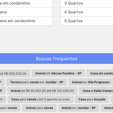
a em condomínio
3 Quartos
reno
4 Quartos
reno em condomínio
5 Quartos
Buscas frequentes
Imóvel
em
Várzea Paulista - SP
Casa em condo
té R$ 600.000,00
P
Terreno
para
venda
em
Jundiaí - SP
Imóvel
em
Vila Progresso
SP
Imóvel
de R$ 50.000,00 até R$ 100.000,00
Casa e Salão Comerc
00
Casa
para
venda
com 2 quartos ou mais
Casa
para
locação
para
venda
Imóvel
para
venda
Imóvel
em
Jundiaí - SP
Imóve