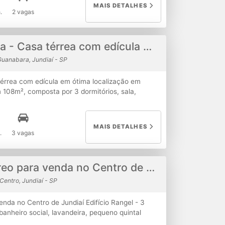
AVIMENTO INFERIOR JÁ LOCADA. A locação
MAIS DETALHES
 com fiador ou seguro fiança ou título de
.
2 vagas
er dessas modalidades o interessado precisa ter
da comprovada.
Jardim Guanabara - Casa térrea com edícula em ótima localização em Jundiaí
uanabara, Jundiaí - SP
érrea com edícula em ótima localização em
m 108m², composta por 3 dormitórios, sala,
ia e vaga para 3 carros (1 coberta); Edícula
ozinha, banheiro, 1 dormitório e lavanderia
Excelente localização, com acesso às Rodovias
MAIS DETALHES
, além de comércios e serviços da região. Uma
.
3 vagas
e investimento, com possibilidade de uso
.
Apartamento térreo para venda no Centro de Jundiaí
Centro, Jundiaí - SP
nda no Centro de Jundiaí Edifício Rangel - 3
 banheiro social, lavandeira, pequeno quintal
frio, Au 60. Não possui portaria. Apartamento