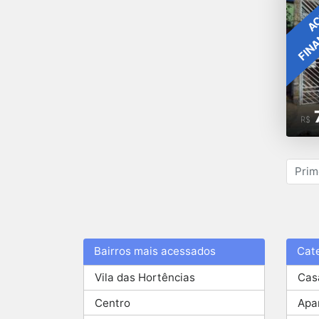
FIN
AC
R$
Prim
Bairros mais acessados
Cat
Vila das Hortências
Cas
Centro
Apa