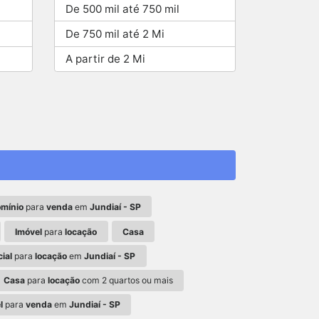
De 500 mil até 750 mil
De 750 mil até 2 Mi
A partir de 2 Mi
mínio
para
venda
em
Jundiaí - SP
Imóvel
para
locação
Casa
ial
para
locação
em
Jundiaí - SP
Casa
para
locação
com 2 quartos ou mais
l
para
venda
em
Jundiaí - SP