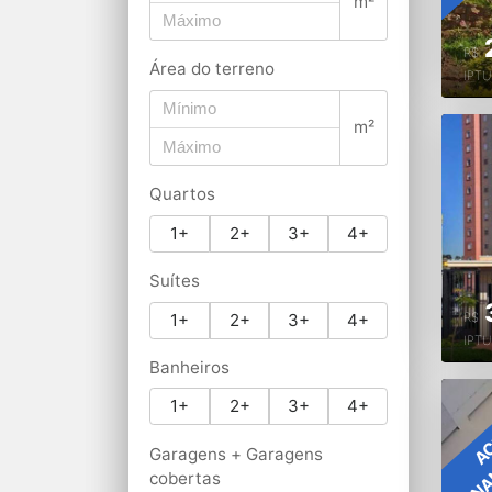
m²
R$
Área do terreno
IPT
m²
Quartos
1+
2+
3+
4+
Suítes
1+
2+
3+
4+
R$
IPT
Banheiros
1+
2+
3+
4+
FIN
AC
Garagens + Garagens
cobertas