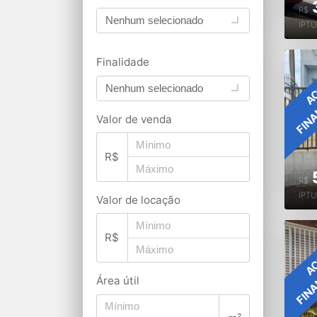
R$
Nenhum selecionado
IPT
Finalidade
FIN
AC
Nenhum selecionado
Valor de venda
R$
R$
IPT
Valor de locação
R$
FIN
AC
Área útil