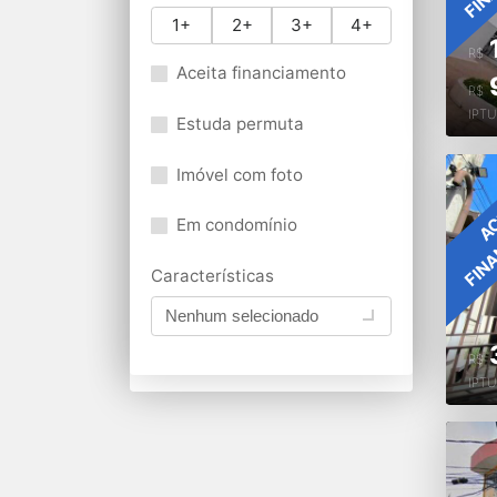
1+
2+
3+
4+
R$
Aceita financiamento
R$
IPT
Estuda permuta
Imóvel com foto
FIN
AC
Em condomínio
Características
Nenhum selecionado
R$
IPT