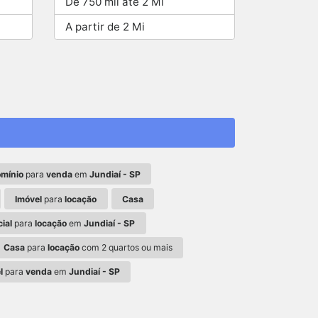
De 750 mil até 2 Mi
A partir de 2 Mi
mínio
para
venda
em
Jundiaí - SP
Imóvel
para
locação
Casa
ial
para
locação
em
Jundiaí - SP
Casa
para
locação
com 2 quartos ou mais
l
para
venda
em
Jundiaí - SP