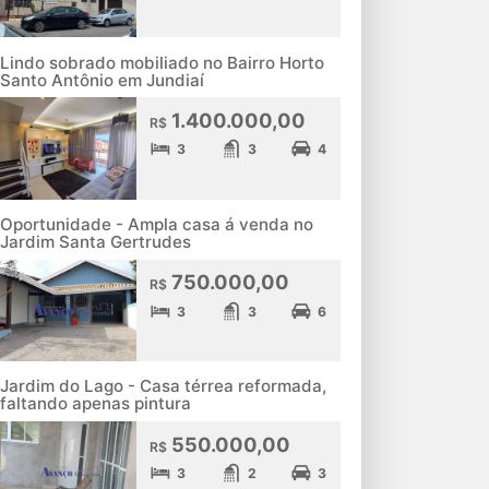
Lindo sobrado mobiliado no Bairro Horto
Santo Antônio em Jundiaí
1.400.000,00
R$
3
3
4
Oportunidade - Ampla casa á venda no
Jardim Santa Gertrudes
750.000,00
R$
3
3
6
Jardim do Lago - Casa térrea reformada,
faltando apenas pintura
550.000,00
R$
3
2
3