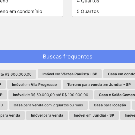
reno
4 Quartos
reno em condomínio
5 Quartos
Buscas frequentes
Imóvel
em
Várzea Paulista - SP
Casa em condo
té R$ 600.000,00
P
Imóvel
em
Vila Progresso
Terreno
para
venda
em
Jundiaí - SP
SP
Imóvel
de R$ 50.000,00 até R$ 100.000,00
Casa e Salão Comerc
00
Casa
para
venda
com 2 quartos ou mais
Casa
para
locação
para
venda
Imóvel
para
venda
Imóvel
em
Jundiaí - SP
Imóve