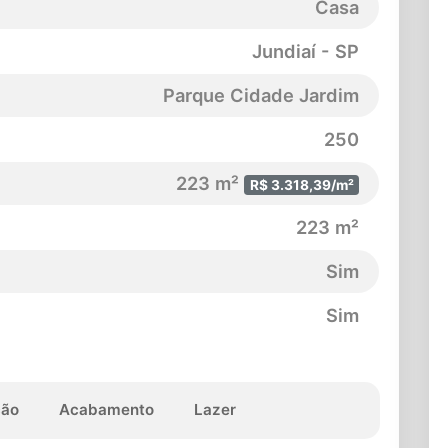
Casa
Jundiaí - SP
Parque Cidade Jardim
250
223 m²
R$ 3.318,39/m²
223 m²
Sim
Sim
ção
Acabamento
Lazer