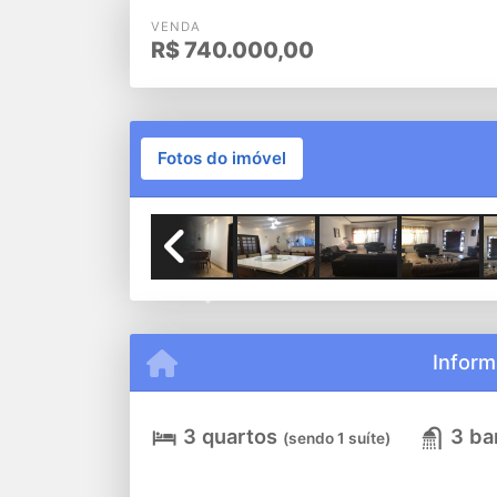
VENDA
R$
740.000,00
Fotos do imóvel
Previous
Inform
3 quartos
3 ba
(sendo 1 suíte)