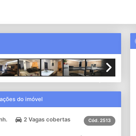
Next
ações do imóvel
nh.
2 Vagas cobertas
Cód.
2513