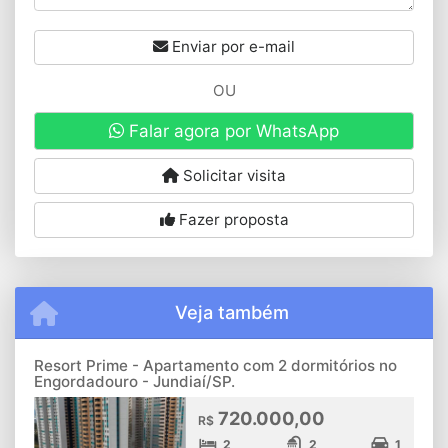
Enviar por e-mail
OU
Falar agora por WhatsApp
Solicitar visita
Fazer proposta
Veja também
Resort Prime - Apartamento com 2 dormitórios no
Engordadouro - Jundiaí/SP.
720.000,00
R$
2
2
1