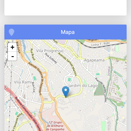
Mapa
+
-