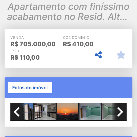
Apartamento com finíssimo
acabamento no Resid. Altos
da Avenida
VENDA
CONDOMÍNIO
R$
705.000,00
R$
410,00
IPTU
R$
110,00
Fotos do imóvel
Previous
Next