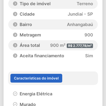
Tipo de imóvel
Terreno
Cidade
Jundiaí - SP
Bairro
Anhangabaú
Metragem
900
Área total
900 m²
R$ 2.777,78/m²
Aceita financiamento
Sim
Características do imóvel
Energia Elétrica
Murado